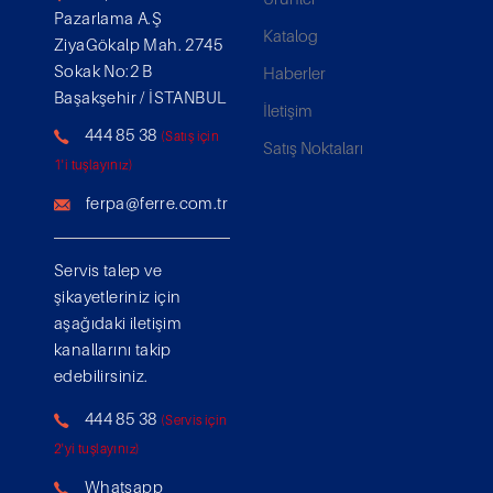
Pazarlama A.Ş
Katalog
ZiyaGökalp Mah. 2745
Sokak No:2 B
Haberler
Başakşehir / İSTANBUL
İletişim
444 85 38
(Satış için
Satış Noktaları
1'i tuşlayınız)
ferpa@ferre.com.tr
Servis talep ve
şikayetleriniz için
aşağıdaki iletişim
kanallarını takip
edebilirsiniz.
444 85 38
(Servis için
2'yi tuşlayınız)
Whatsapp