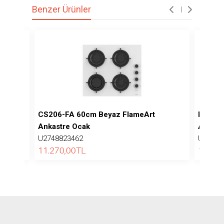
Benzer Ürünler
t
CS206-FA 60cm Beyaz FlameArt
ED075-
Ankastre Ocak
Ankast
U2748823462
U27488
11.270,00
TL
12.820