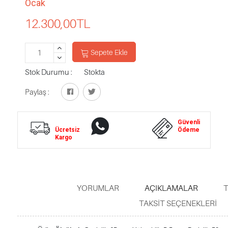
Ocak
12.300,00
TL
Sepete Ekle
Stok Durumu :
Stokta
Paylaş :
Whatsapp
Güvenli
Ücretsiz
Destek
Ödeme
Kargo
YORUMLAR
AÇIKLAMALAR
T
TAKSIT SEÇENEKLERI