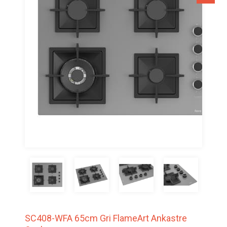
SC408-WFA 65cm Gri FlameArt Ankastre