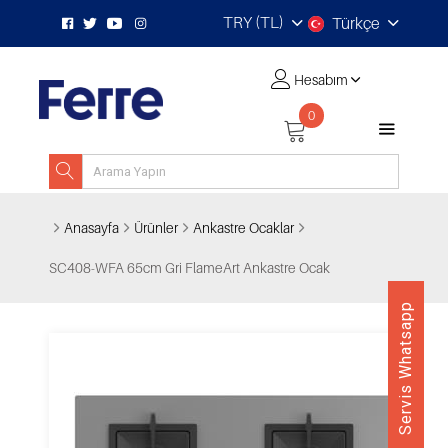
TRY (TL)
Türkçe
Hesabım
0
Anasayfa
Ürünler
Ankastre Ocaklar
SC408-WFA 65cm Gri FlameArt Ankastre Ocak
Servis Whatsapp