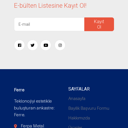
E-bülten Listesine
Kayıt Ol!
Kayıt
Ol
SAYFALAR
Ferre
Anasayfa
Teklonojiyi estetikle
buluşturan ankastre:
Bayilik Başvuru Formu
Ferre.
Hakkımızda
Ferpa Metal
Ürünler