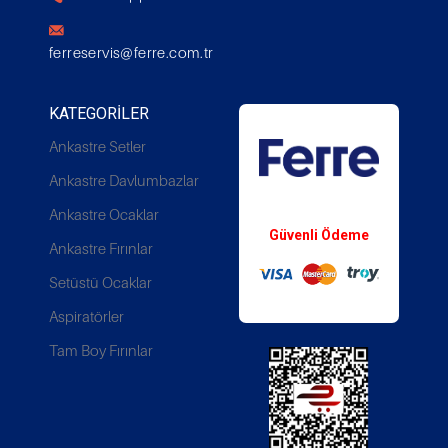
ferreservis@ferre.com.tr
KATEGORILER
Ankastre Setler
Ankastre Davlumbazlar
Whatsapp Destek
Ankastre Ocaklar
Güvenli Ödeme
Ankastre Fırınlar
Setüstü Ocaklar
Aspiratörler
Tam Boy Fırınlar