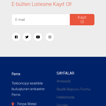
E-bülten Listesine
Kayıt Ol!
Kayıt
Ol
SAYFALAR
Ferre
Anasayfa
Teklonojiyi estetikle
buluşturan ankastre:
Bayilik Başvuru Formu
Ferre.
Hakkımızda
Ferpa Metal
Ürünler