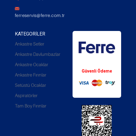
ferreservis@ferre.com.tr
KATEGORILER
Ankastre Setler
Ankastre Davlumbazlar
Whatsapp Destek
Ankastre Ocaklar
Güvenli Ödeme
Ankastre Fırınlar
Setüstü Ocaklar
Aspiratörler
Tam Boy Fırınlar