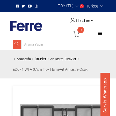
TRY (TL)
Türkçe
Hesabım
0
Anasayfa
Ürünler
Ankastre Ocaklar
ED071-WFA 67cm Inox FlameArt Ankastre Ocak
Servis Whatsapp