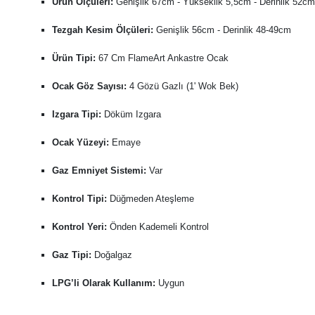
Ürün Ölçüleri:
Genişlik 67cm - Yükseklik 5,5cm - Derinlik 52cm
Tezgah Kesim Ölçüleri:
Genişlik 56cm - Derinlik 48-49cm
Ürün Tipi:
67 Cm FlameArt Ankastre Ocak
Ocak Göz Sayısı:
4 Gözü Gazlı (1' Wok Bek)
Izgara Tipi:
Döküm Izgara
Ocak Yüzeyi:
Emaye
Gaz Emniyet Sistemi:
Var
Kontrol Tipi:
Düğmeden Ateşleme
Kontrol Yeri:
Önden Kademeli Kontrol
Gaz Tipi:
Doğalgaz
LPG’li Olarak Kullanım:
Uygun