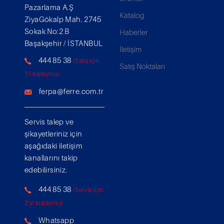
Pazarlama A.Ş
Katalog
ZiyaGökalp Mah. 2745
Sokak No:2 B
Haberler
Başakşehir / İSTANBUL
İletişim
444 85 38
(Satış için
Satış Noktaları
1'i tuşlayınız)
ferpa@ferre.com.tr
Servis talep ve
şikayetleriniz için
aşağıdaki iletişim
kanallarını takip
edebilirsiniz.
444 85 38
(Servis için
2'yi tuşlayınız)
Whatsapp