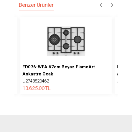
Benzer Ürünler
kastre
ED076-WFA 67cm Beyaz FlameArt
ED075-
Ankastre Ocak
Ankast
U2748823462
U27488
13.625,00
TL
12.820