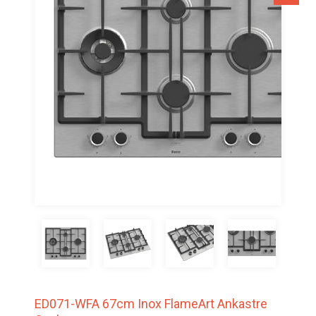
ED071-WFA 67cm Inox FlameArt Ankastre