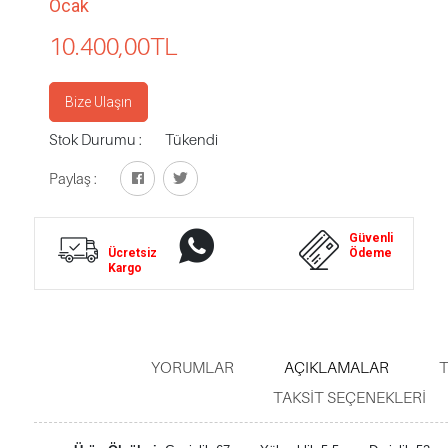
Ocak
10.400,00
TL
Bize Ulaşın
Stok Durumu :
Tükendi
Paylaş :
Whatsapp
Güvenli
Ücretsiz
Destek
Ödeme
Kargo
YORUMLAR
AÇIKLAMALAR
T
TAKSIT SEÇENEKLERI