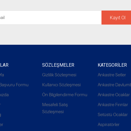
Kayıt Ol
ALAR
SÖZLEŞMELER
KATEGORILER
fa
Gizlilik Sözleşmesi
Ankastre Setler
k Başvuru Formu
Kullanıcı Sözleşmesi
Ankastre Davlum
ızda
Ön Bilgilendirme Formu
Ankastre Ocaklar
r
Mesafeli Satış
Ankastre Fırınlar
Sözleşmesi
g
Setüstü Ocaklar
er
Aspiratörler