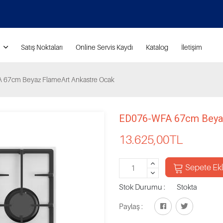
Satış Noktaları
Online Servis Kaydı
Katalog
İletişim
67cm Beyaz FlameArt Ankastre Ocak
ED076-WFA 67cm Beyaz
13.625,00
TL
Sepete Ek
Stok Durumu :
Stokta
Paylaş :