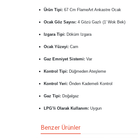
Ürün Tipi:
67 Cm FlameArt Ankastre Ocak
Ocak Göz Sayısı:
4 Gözü Gazlı (1' Wok Bek)
Izgara Tipi:
Döküm Izgara
Ocak Yüzeyi:
Cam
Gaz Emniyet Sistemi:
Var
Kontrol Tipi:
Düğmeden Ateşleme
Kontrol Yeri:
Önden Kademeli Kontrol
Gaz Tipi:
Doğalgaz
LPG’li Olarak Kullanım:
Uygun
Benzer Ürünler