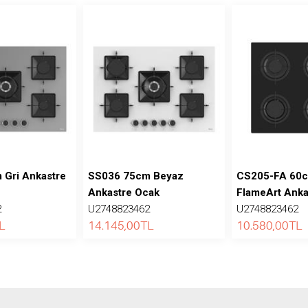
Gri Ankastre
SS036 75cm Beyaz
CS205-FA 60c
Ankastre Ocak
FlameArt Anka
2
U2748823462
U2748823462
L
14.145,00
TL
10.580,00
TL