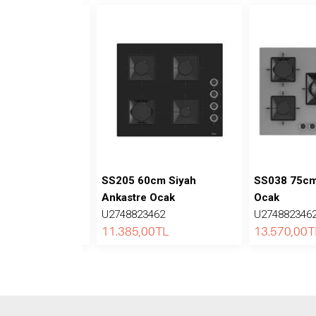
cm Beyaz
SS205 60cm Siyah
SS038 75cm 
Ocak
Ankastre Ocak
Ocak
462
U2748823462
U274882346
TL
11.385,00
TL
13.570,00
T