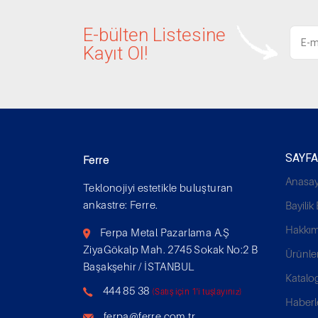
E-bülten Listesine
Kayıt Ol!
SAYF
Ferre
Anasay
Teklonojiyi estetikle buluşturan
ankastre: Ferre.
Bayili
Hakkım
Ferpa Metal Pazarlama A.Ş
ZiyaGökalp Mah. 2745 Sokak No:2 B
Ürünle
Başakşehir / İSTANBUL
Katalo
444 85 38
(Satış için 1'i tuşlayınız)
Haberl
ferpa@ferre.com.tr