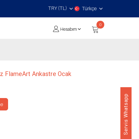
TRY (TL)
Türkçe
0
Hesabım
 FlameArt Ankastre Ocak
Servis Whatsapp
le