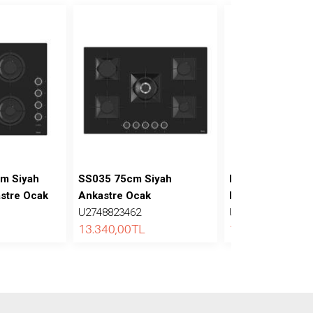
m Siyah
SS035 75cm Siyah
ED078-WFA 67cm
stre Ocak
Ankastre Ocak
FlameArt Ankast
U2748823462
U2748823462
13.340,00
TL
13.110,00
TL