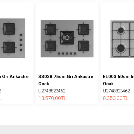
Gri Ankastre
SS038 75cm Gri Ankastre
EL003 60cm In
Ocak
Ocak
2
U2748823462
U2748823462
L
13.570,00
TL
8.350,00
TL