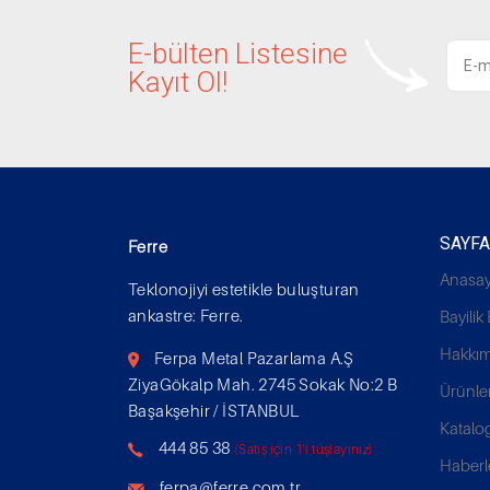
E-bülten Listesine
Kayıt Ol!
SAYF
Ferre
Anasay
Teklonojiyi estetikle buluşturan
ankastre: Ferre.
Bayili
Hakkım
Ferpa Metal Pazarlama A.Ş
ZiyaGökalp Mah. 2745 Sokak No:2 B
Ürünle
Başakşehir / İSTANBUL
Katalo
444 85 38
(Satış için 1'i tuşlayınız)
Haberl
ferpa@ferre.com.tr