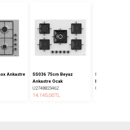
ox Ankastre
SS036 75cm Beyaz
SC206-FA 60cm
Ankastre Ocak
FlameArt Ankast
U2748823462
U2748823462
14.145,00
TL
11.150,00
TL