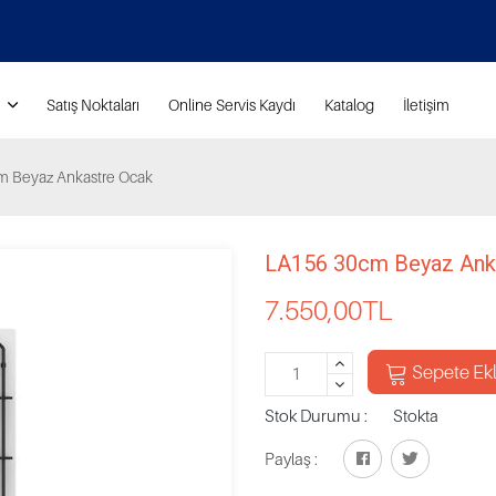
Satış Noktaları
Online Servis Kaydı
Katalog
İletişim
 Beyaz Ankastre Ocak
LA156 30cm Beyaz Ank
7.550,00
TL
Sepete Ek
Stok Durumu :
Stokta
Paylaş :