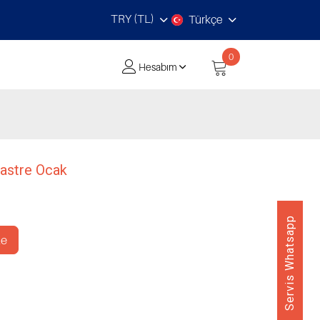
TRY (TL)
Türkçe
0
Hesabım
astre Ocak
Servis Whatsapp
le