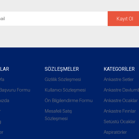
Kayıt Ol
ALAR
SÖZLEŞMELER
KATEGORILER
fa
Gizlilik Sözleşmesi
Ankastre Setler
k Başvuru Formu
Kullanıcı Sözleşmesi
Ankastre Davlum
ızda
Ön Bilgilendirme Formu
Ankastre Ocaklar
r
Mesafeli Satış
Ankastre Fırınlar
Sözleşmesi
g
Setüstü Ocaklar
er
Aspiratörler