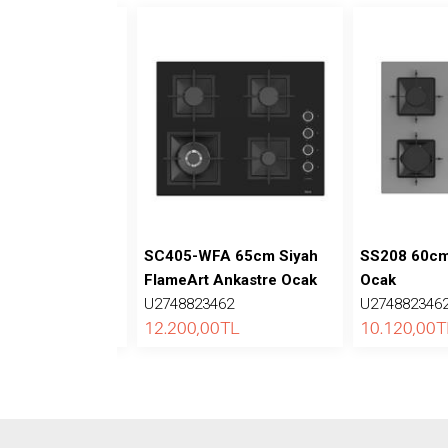
 60cm Siyah
SC405-WFA 65cm Siyah
SS208 60cm 
Ankastre Ocak
FlameArt Ankastre Ocak
Ocak
462
U2748823462
U274882346
0
TL
12.200,00
TL
10.120,00
T