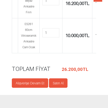
Beyaz
16.200,00
TL
16.200
Ankastre
Fırın
ES261
60cm
10.000,00
TL
10.000
Vitroseramik
Ankastre
Cam Ocak
TOPLAM FIYAT
26.200,00
TL
Alışverişe Devam Et
Satın Al