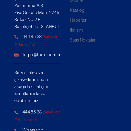
Ürünler
Pazarlama A.Ş
Katalog
ZiyaGökalp Mah. 2745
Sokak No:2 B
Haberler
Başakşehir / İSTANBUL
İletişim
444 85 38
(Satış için
Satış Noktaları
1'i tuşlayınız)
ferpa@ferre.com.tr
Servis talep ve
şikayetleriniz için
aşağıdaki iletişim
kanallarını takip
edebilirsiniz.
444 85 38
(Servis için
2'yi tuşlayınız)
Whatsapp