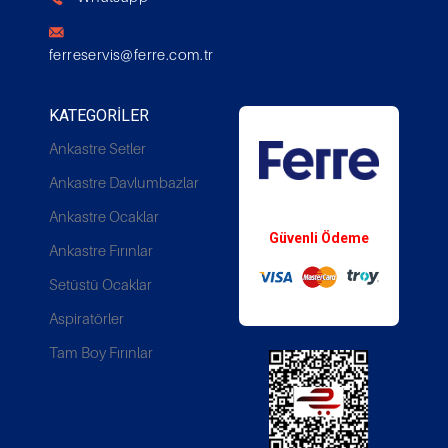
ferreservis@ferre.com.tr
KATEGORILER
Ankastre Setler
Ankastre Davlumbazlar
Whatsapp Destek
Ankastre Ocaklar
Güvenli Ödeme
Ankastre Fırınlar
Setüstü Ocaklar
Aspiratörler
Tam Boy Fırınlar