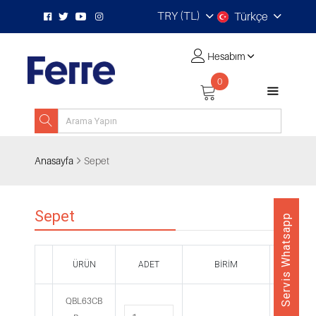
TRY (TL)
Türkçe
Hesabım
0
Anasayfa
Sepet
Sepet
Servis Whatsapp
ÜRÜN
ADET
BIRIM
TOP
QBL63CB