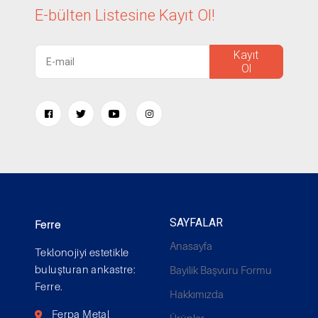
E-bülten Listesine
Kayıt Ol!
Kayıt
Ol
SAYFALAR
Ferre
Anasayfa
Teklonojiyi estetikle
buluşturan ankastre:
Bayilik Başvuru Formu
Ferre.
Hakkımızda
Ferpa Metal