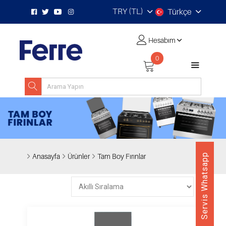
TRY (TL)
Türkçe
Hesabım
0
Anasayfa
Ürünler
Tam Boy Fırınlar
Servis Whatsapp