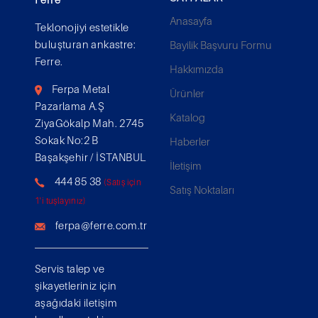
Anasayfa
Teklonojiyi estetikle
buluşturan ankastre:
Bayilik Başvuru Formu
Ferre.
Hakkımızda
Ferpa Metal
Ürünler
Pazarlama A.Ş
Katalog
ZiyaGökalp Mah. 2745
Sokak No:2 B
Haberler
Başakşehir / İSTANBUL
İletişim
444 85 38
(Satış için
Satış Noktaları
1'i tuşlayınız)
ferpa@ferre.com.tr
Servis talep ve
şikayetleriniz için
aşağıdaki iletişim