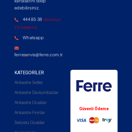
kanallarını takip
edebilirsiniz.
444 85 38
(Servis için
2'yi tuşlayınız)
Whatsapp
ferreservis@ferre.com.tr
KATEGORILER
Ankastre Setler
Ankastre Davlumbazlar
Whatsapp Destek
Ankastre Ocaklar
Güvenli Ödeme
Ankastre Fırınlar
Setüstü Ocaklar