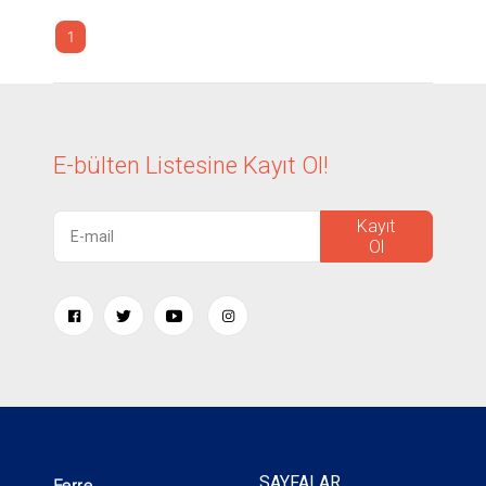
1
E-bülten Listesine
Kayıt Ol!
Kayıt
Ol
SAYFALAR
Ferre