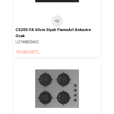
CS205-FA 60cm Siyah FlameArt Ankastre
Ocak
U2748823462
10.580,00
TL