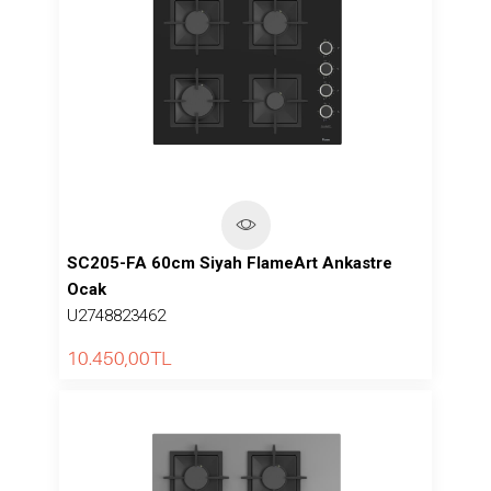
SC205-FA 60cm Siyah FlameArt Ankastre
Ocak
U2748823462
10.450,00
TL