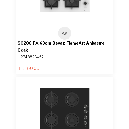
SC206-FA 60cm Beyaz FlameArt Ankastre
Ocak
U2748823462
11.150,00
TL