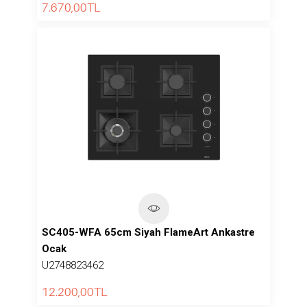
7.670,00
TL
SC405-WFA 65cm Siyah FlameArt Ankastre
Ocak
U2748823462
12.200,00
TL