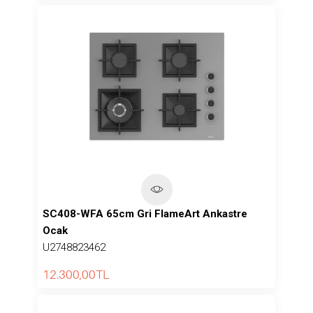
SC408-WFA 65cm Gri FlameArt Ankastre
Ocak
U2748823462
12.300,00
TL