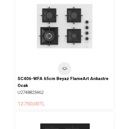
SC406-WFA 65cm Beyaz FlameArt Ankastre
Ocak
U2748823462
12.750,00
TL