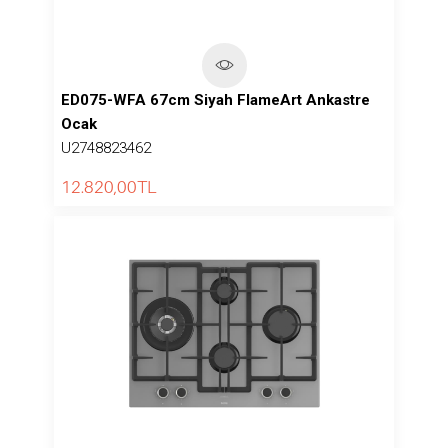
ED075-WFA 67cm Siyah FlameArt Ankastre
Ocak
U2748823462
12.820,00
TL