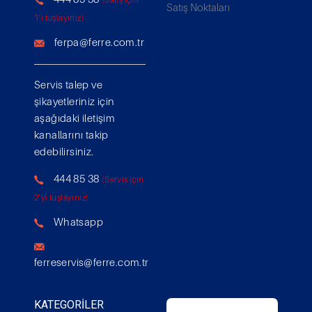
Satış Noktaları
1'i tuşlayınız)
ferpa@ferre.com.tr
Servis talep ve
şikayetleriniz için
aşağıdaki iletişim
kanallarını takip
edebilirsiniz.
444 85 38
(Servis için
2'yi tuşlayınız)
Whatsapp
ferreservis@ferre.com.tr
KATEGORILER