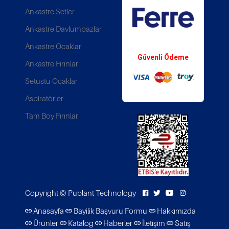
Ankastre Setler
Ankastre Davlumbazlar
Whatsapp Destek
Ankastre Ocaklar
Güvenli Ödeme
Ankastre Fırınlar
Setüstü Ocaklar
Aspiratörler
Tam Boy Fırınlar
Copyright ©
Publant Technology
Anasayfa
Bayilik Başvuru Formu
Hakkımızda
Ürünler
Katalog
Haberler
İletişim
Satış