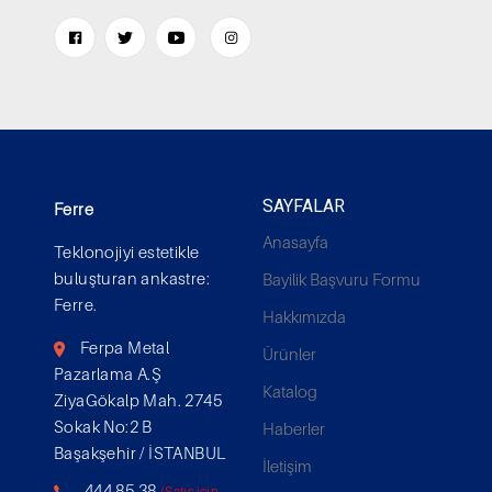
SAYFALAR
Ferre
Anasayfa
Teklonojiyi estetikle
buluşturan ankastre:
Bayilik Başvuru Formu
Ferre.
Hakkımızda
Ferpa Metal
Ürünler
Pazarlama A.Ş
Katalog
ZiyaGökalp Mah. 2745
Sokak No:2 B
Haberler
Başakşehir / İSTANBUL
İletişim
444 85 38
(Satış için