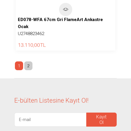
ED078-WFA 67cm Gri FlameArt Ankastre
Ocak
U2748823462
13.110,00
TL
1
2
E-bülten Listesine
Kayıt Ol!
Kayıt
Ol