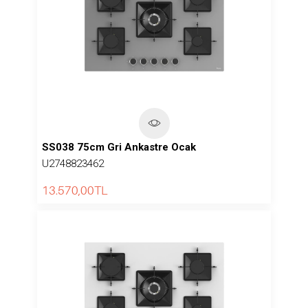
SS038 75cm Gri Ankastre Ocak
U2748823462
13.570,00
TL