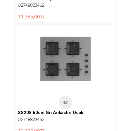
U2748823462
11.385,00
TL
SS208 60cm Gri Ankastre Ocak
U2748823462
10.120,00
TL