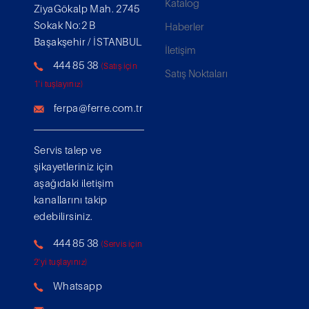
Katalog
ZiyaGökalp Mah. 2745
Sokak No:2 B
Haberler
Başakşehir / İSTANBUL
İletişim
444 85 38
(Satış için
Satış Noktaları
1'i tuşlayınız)
ferpa@ferre.com.tr
Servis talep ve
şikayetleriniz için
aşağıdaki iletişim
kanallarını takip
edebilirsiniz.
444 85 38
(Servis için
2'yi tuşlayınız)
Whatsapp