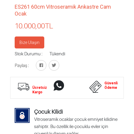
ES261 60cm Vitroseramik Ankastre Cam
Ocak
10.000,00
TL
Bize Ulaşın
Stok Durumu :
Tükendi
Paylaş :
Whatsapp
Güvenli
Ücretsiz
Destek
Ödeme
Kargo
Çocuk Kilidi
Vitroseramik ocaklar çocuk emniyet kilidine
sahiptir. Bu özellik ile çocuklu evler için
güvenli kullanım sağlar.