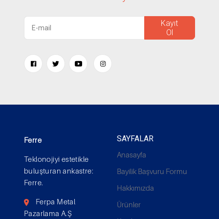
Kayıt
Ol
SAYFALAR
Ferre
Anasayfa
Teklonojiyi estetikle
buluşturan ankastre:
Bayilik Başvuru Formu
Ferre.
Hakkımızda
Ferpa Metal
Ürünler
Pazarlama A.Ş