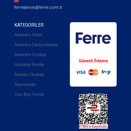
ferreservis@ferre.com.tr
KATEGORILER
Ankastre Setler
Ankastre Davlumbazlar
Whatsapp Destek
Ankastre Ocaklar
Güvenli Ödeme
Ankastre Fırınlar
Setüstü Ocaklar
Aspiratörler
Tam Boy Fırınlar