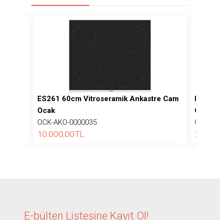
re Cam
ES261 60cm Vitroseramik Ankastre Cam
ES231 
Ocak
Ocak
OCK-AKO-0000035
OCK-AK
10.000,00
TL
7.670,
E-bülten Listesine
Kayıt Ol!