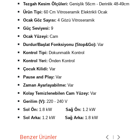
Tezgah Kesim Ölçüleri:
Genişlik 56cm - Derinlik 48-49cm
Ürün Tipi:
60 Cm Vitroseramik Elektrikli Ocak
Ocak Göz Sayısı:
4 Gözü Vitroseramik
Güç Seviyesi:
9
O
cak
Yüzeyi:
Cam
Durdur/Başlat Fonksiyonu (Stop&Go):
Var
Kontrol Tipi:
Dokunmatik Kontrol
Kontrol Yeri:
Önden Kontrol
Çocuk Kilidi:
Var
Pause and Play:
Var
Zaman Ayarlayabilme:
Var
Kolay Temizlenebilen Cam Yüzey:
Var
Gerilim (V):
220 - 240 V
Sol Ön:
1.8 kW
Sağ Ön:
1.2 kW
Sol Arka:
1.2 kW
Sağ Arka:
1.8 kW
Benzer Ürünler