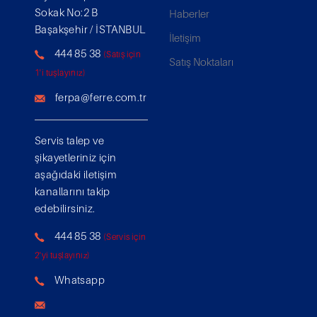
Sokak No:2 B
Haberler
Başakşehir / İSTANBUL
İletişim
444 85 38
(Satış için
Satış Noktaları
1'i tuşlayınız)
ferpa@ferre.com.tr
Servis talep ve
şikayetleriniz için
aşağıdaki iletişim
kanallarını takip
edebilirsiniz.
444 85 38
(Servis için
2'yi tuşlayınız)
Whatsapp