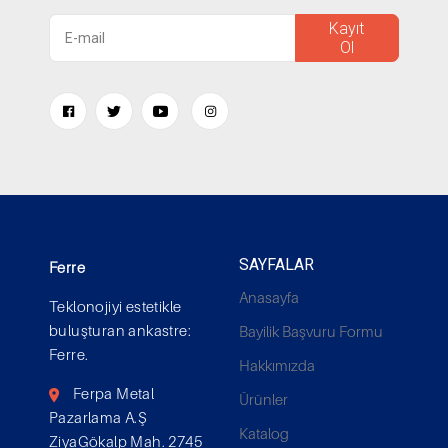
Kayıt
Ol
SAYFALAR
Ferre
Anasayfa
Teklonojiyi estetikle
buluşturan ankastre:
Bayilik Başvuru Formu
Ferre.
Hakkımızda
Ferpa Metal
Ürünler
Pazarlama A.Ş
Katalog
ZiyaGökalp Mah. 2745