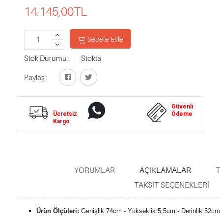
14.145,00
TL
Sepete Ekle
Stok Durumu :
Stokta
Paylaş :
Whatsapp
Güvenli
Ücretsiz
Destek
Ödeme
Kargo
YORUMLAR
AÇIKLAMALAR
T
TAKSIT SEÇENEKLERI
Ürün Ölçüleri:
Genişlik 74cm - Yükseklik 5,5cm - Derinlik 52cm