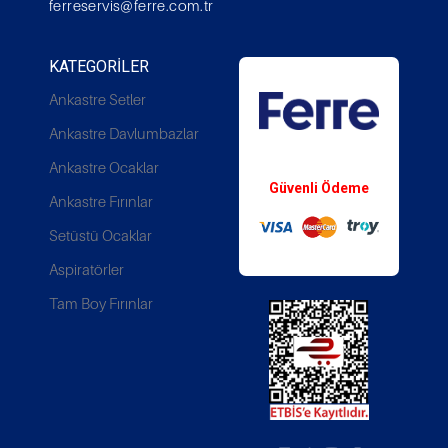
ferreservis@ferre.com.tr
KATEGORILER
Ankastre Setler
Ankastre Davlumbazlar
Whatsapp Destek
Ankastre Ocaklar
Güvenli Ödeme
Ankastre Fırınlar
Setüstü Ocaklar
Aspiratörler
Tam Boy Fırınlar