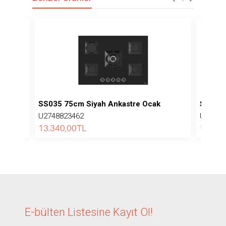
SS035 75cm Siyah Ankastre Ocak
SS038 
U2748823462
U27488
13.340,00
TL
13.570
E-bülten Listesine
Kayıt Ol!