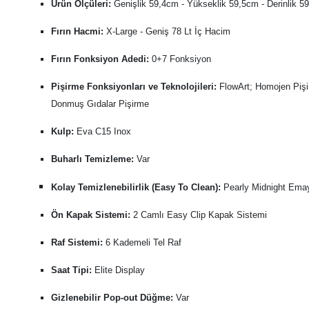
Ürün Ölçüleri:
Genişlik 59,4cm - Yükseklik 59,5cm - Derinlik 5
Fırın Hacmi:
X-Large - Geniş 78 Lt İç Hacim
Fırın Fonksiyon Adedi:
0+7 Fonksiyon
Pişirme Fonksiyonları ve Teknolojileri:
FlowArt; Homojen Piş
Donmuş Gıdalar Pişirme
Kulp:
Eva C15 Inox
Buharlı Temizleme:
Var
Kolay Temizlenebilirlik (Easy To Clean):
Pearly Midnight Emay
Ön Kapak Sistemi:
2 Camlı Easy Clip Kapak Sistemi
Raf Sistemi:
6 Kademeli Tel Raf
Saat Tipi:
Elite Display
Gizlenebilir Pop-out Düğme:
Var