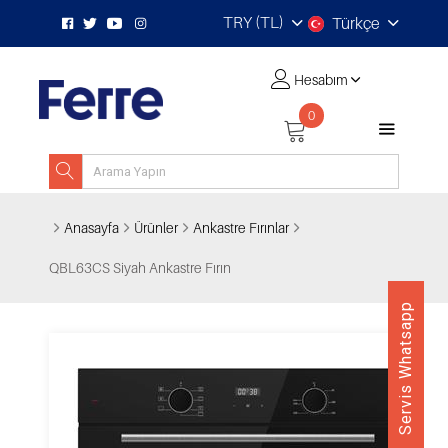
TRY (TL)
Türkçe
Hesabım
0
Anasayfa
Ürünler
Ankastre Fırınlar
QBL63CS Siyah Ankastre Fırın
Servis Whatsapp