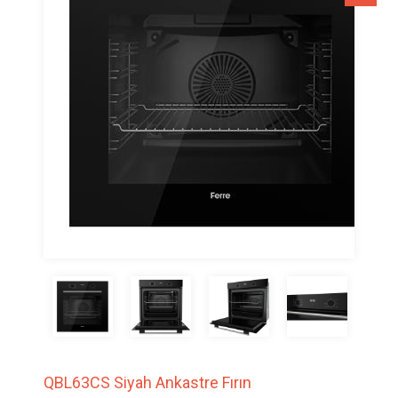
QBL63CS Siyah Ankastre Fırın