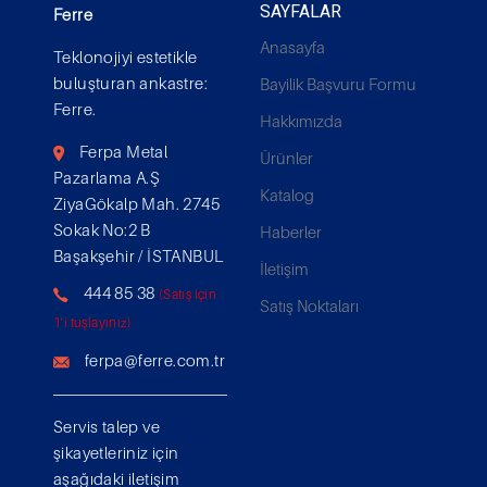
SAYFALAR
Ferre
Anasayfa
Teklonojiyi estetikle
buluşturan ankastre:
Bayilik Başvuru Formu
Ferre.
Hakkımızda
Ferpa Metal
Ürünler
Pazarlama A.Ş
Katalog
ZiyaGökalp Mah. 2745
Sokak No:2 B
Haberler
Başakşehir / İSTANBUL
İletişim
444 85 38
(Satış için
Satış Noktaları
1'i tuşlayınız)
ferpa@ferre.com.tr
Servis talep ve
şikayetleriniz için
aşağıdaki iletişim