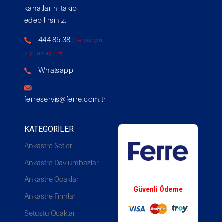
kanallarını takip
edebilirsiniz.
444 85 38
(Servis için
2'yi tuşlayınız)
Whatsapp
ferreservis@ferre.com.tr
KATEGORILER
Ankastre Setler
Ankastre Davlumbazlar
Whatsapp Destek
Ankastre Ocaklar
Güvenli Ödeme
Ankastre Fırınlar
Setüstü Ocaklar