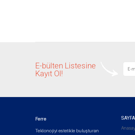
E-bülten Listesine
Kayıt Ol!
SAYF
Ferre
Anasay
Teklonojiyi estetikle buluşturan