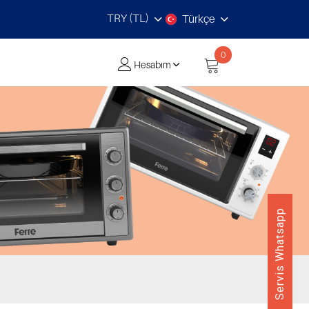
TRY (TL)
Türkçe
0
Hesabım
Servis Whatsapp