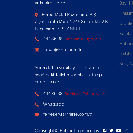
ankastre: Ferre.
Bayili
Hakkım
Ferpa Metal Pazarlama A.Ş
ZiyaGökalp Mah. 2745 Sokak No:2 B
Ürünle
Başakşehir / İSTANBUL
Katalo
444 85 38
(Satış için 1'i tuşlayınız)
Haberl
ferpa@ferre.com.tr
İletişim
Satış N
Servis talep ve şikayetleriniz için
aşağıdaki iletişim kanallarını takip
edebilirsiniz.
444 85 38
(Servis için 2'yi tuşlayınız)
Whatsapp
ferreservis@ferre.com.tr
Copyright ©
Publant Technology