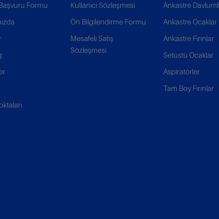
k Başvuru Formu
Kullanıcı Sözleşmesi
Ankastre Davlum
ızda
Ön Bilgilendirme Formu
Ankastre Ocaklar
r
Mesafeli Satış
Ankastre Fırınlar
Sözleşmesi
g
Setüstü Ocaklar
er
Aspiratörler
Tam Boy Fırınlar
oktaları