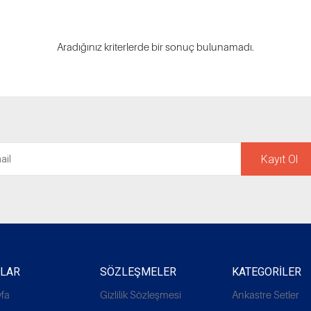
Aradığınız kriterlerde bir sonuç bulunamadı.
Kayıt Ol
ALAR
SÖZLEŞMELER
KATEGORILER
fa
Gizlilik Sözleşmesi
Ankastre Setler