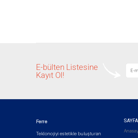
E-bülten Listesine
Kayıt Ol!
SAYF
Ferre
Anasay
Teklonojiyi estetikle buluşturan