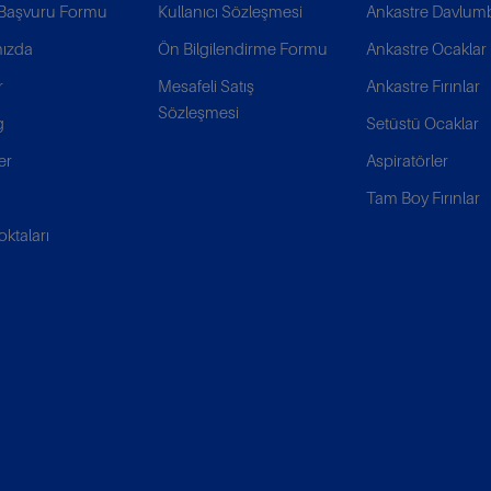
k Başvuru Formu
Kullanıcı Sözleşmesi
Ankastre Davlum
ızda
Ön Bilgilendirme Formu
Ankastre Ocaklar
r
Mesafeli Satış
Ankastre Fırınlar
Sözleşmesi
g
Setüstü Ocaklar
er
Aspiratörler
Tam Boy Fırınlar
oktaları