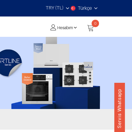
TRY (TL)
Türkçe
0
Hesabım
Servis Whatsapp