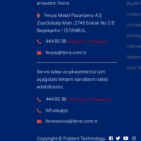
ankastre: Ferre.
Bayili
Hakkım
Ferpa Metal Pazarlama A.Ş
ZiyaGökalp Mah. 2745 Sokak No:2 B
Ürünle
Başakşehir / İSTANBUL
Katalo
444 85 38
(Satış için 1'i tuşlayınız)
Haberl
ferpa@ferre.com.tr
İletişim
Satış N
Servis talep ve şikayetleriniz için
aşağıdaki iletişim kanallarını takip
edebilirsiniz.
444 85 38
(Servis için 2'yi tuşlayınız)
Whatsapp
ferreservis@ferre.com.tr
Copyright ©
Publant Technology